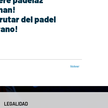
man!
rutar del padel
rano!
Volver
LEGALIDAD